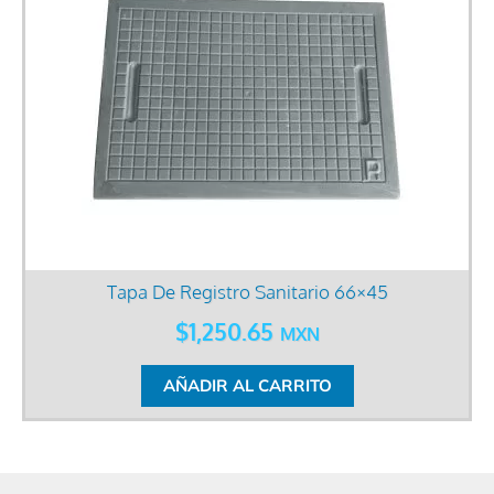
Tapa De Registro Sanitario 66×45
$
1,250.65
MXN
AÑADIR AL CARRITO